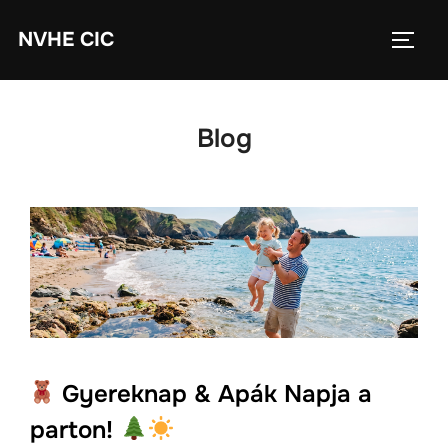
Skip
NVHE CIC
to
TOGG
content
Blog
Gyereknap & Apák Napja a
parton!