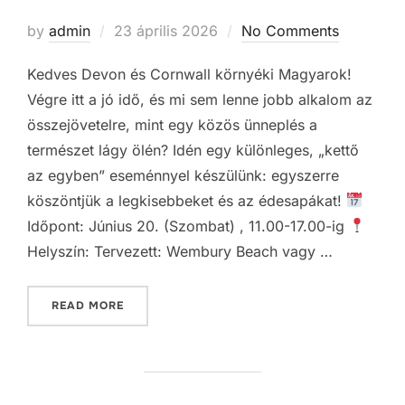
Posted
by
admin
23 április 2026
No Comments
on
Kedves Devon és Cornwall környéki Magyarok!
Végre itt a jó idő, és mi sem lenne jobb alkalom az
összejövetelre, mint egy közös ünneplés a
természet lágy ölén? Idén egy különleges, „kettő
az egyben” eseménnyel készülünk: egyszerre
köszöntjük a legkisebbeket és az édesapákat!
Időpont: Június 20. (Szombat) , 11.00-17.00-ig
Helyszín: Tervezett: Wembury Beach vagy …
„
GYEREKNAP & APÁK NAPJA A PARTON!
”
READ MORE