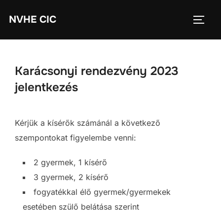
Skip
NVHE CIC
to
TOGG
content
Karácsonyi rendezvény 2023
jelentkezés
Kérjük a kísérők számánál a következő
szempontokat figyelembe venni:
2 gyermek, 1 kísérő
3 gyermek, 2 kísérő
fogyatékkal élő gyermek/gyermekek
esetében szülő belátása szerint