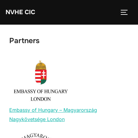
Skip
NVHE CIC
to
TOGG
content
Partners
Embassy of Hungary – Magyarország
Nagykövetsége London